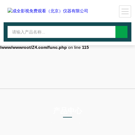
Warning
: mkdir(): No space left on device in
/www/wwwroot/Z4.com/func.php
on line
127
Warning
:
file_put_contents(./cachefile_yuan/wwyjgs.com/cache/bc/99f58/e8f26.h
failed to open stream: No such file or directory in
/www/wwwroot/Z4.com/func.php
on line
115
产品中心
PRODUCTS CENTER