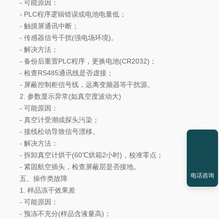
- 可能原因：
- PLC程序逻辑错误或电池电量低；
- 触摸屏通讯中断；
- 传感器信号干扰(强电场环境)。
- 解决方法：
- 备份后重置PLC程序，更换电池(CR2032)；
- 检查RS485通讯线是否虚接；
- 屏蔽控制柜信号线，远离变频器等干扰源。
2. 参数显示异常(如真空度波动大)
- 可能原因：
- 真空计受潮或探头污染；
- 接线松动导致信号漂移。
- 解决方法：
- 拆卸真空计烘干(60℃烘箱2小时)，校准零点；
- 紧固航空插头，检查屏蔽层是否接地。
电话咨询
五、操作类故障
1. 样品冻干效果差
- 可能原因：
- 预冻不充分(样品含液量高)；