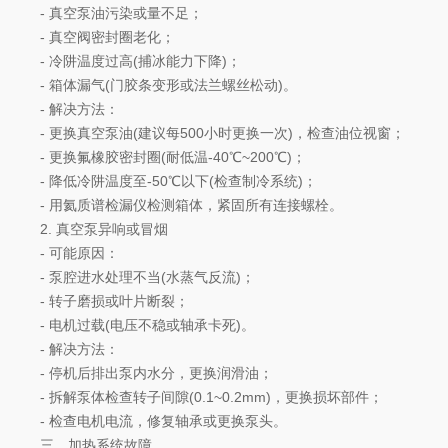
- 真空泵油污染或量不足；
- 真空阀密封圈老化；
- 冷阱温度过高(捕冰能力下降)；
- 箱体漏气(门胶条变形或法兰螺丝松动)。
- 解决方法：
- 更换真空泵油(建议每500小时更换一次)，检查油位视窗；
- 更换氟橡胶密封圈(耐低温-40℃~200℃)；
- 降低冷阱温度至-50℃以下(检查制冷系统)；
- 用氦质谱检漏仪检测箱体，紧固所有连接螺栓。
2. 真空泵异响或冒烟
- 可能原因：
- 泵腔进水处理不当(水蒸气反流)；
- 转子磨损或叶片断裂；
- 电机过载(电压不稳或轴承卡死)。
- 解决方法：
- 停机后排出泵内水分，更换润滑油；
- 拆解泵体检查转子间隙(0.1~0.2mm)，更换损坏部件；
- 检查电机电流，修复轴承或更换泵头。
三、加热系统故障