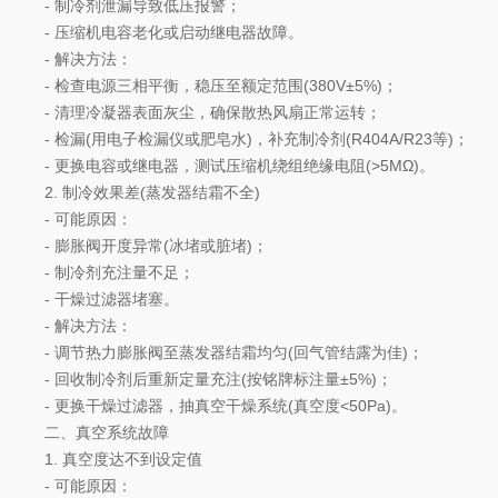
- 制冷剂泄漏导致低压报警；
- 压缩机电容老化或启动继电器故障。
- 解决方法：
- 检查电源三相平衡，稳压至额定范围(380V±5%)；
- 清理冷凝器表面灰尘，确保散热风扇正常运转；
- 检漏(用电子检漏仪或肥皂水)，补充制冷剂(R404A/R23等)；
- 更换电容或继电器，测试压缩机绕组绝缘电阻(>5MΩ)。
2. 制冷效果差(蒸发器结霜不全)
- 可能原因：
- 膨胀阀开度异常(冰堵或脏堵)；
- 制冷剂充注量不足；
- 干燥过滤器堵塞。
- 解决方法：
- 调节热力膨胀阀至蒸发器结霜均匀(回气管结露为佳)；
- 回收制冷剂后重新定量充注(按铭牌标注量±5%)；
- 更换干燥过滤器，抽真空干燥系统(真空度<50Pa)。
二、真空系统故障
1. 真空度达不到设定值
- 可能原因：