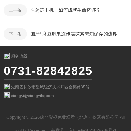
医药冻干机：如何成就生命奇迹？
上一条
国产9麻豆剧果冻传媒探索未知保存的边界
下一条
服务热线
0731-82842825
湖南省长沙市望城经济技术开区金穗路35号
xiangyi@xiangyilxj.com
Copyright © 2026成全影视免费观看（北京）仪器有限公司 All
Rights Reserved
备案号：
京ICP备2022028788号-1