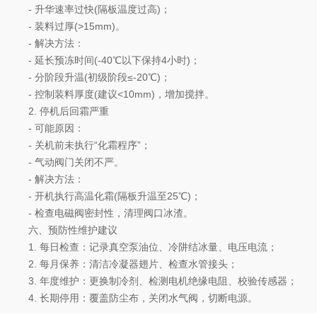
- 升华速率过快(隔板温度过高)；
- 装料过厚(>15mm)。
- 解决方法：
- 延长预冻时间(-40℃以下保持4小时)；
- 分阶段升温(初级阶段≤-20℃)；
- 控制装料厚度(建议<10mm)，增加搅拌。
2. 停机后回霜严重
- 可能原因：
- 关机前未执行“化霜程序”；
- 气动阀门关闭不严。
- 解决方法：
- 开机执行高温化霜(隔板升温至25℃)；
- 检查电磁阀密封性，清理阀口冰渣。
六、预防性维护建议
1. 每日检查：记录真空泵油位、冷阱结冰量、电压电流；
2. 每月保养：清洁冷凝器翅片、检查水管接头；
3. 年度维护：更换制冷剂、检测电机绝缘电阻、校验传感器；
4. 长期停用：覆盖防尘布，关闭水气阀，切断电源。