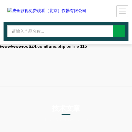
Warning
: mkdir(): No space left on device in
/www/wwwroot/Z4.com/func.php
on line
127
Warning
:
file_put_contents(./cachefile_yuan/wwyjgs.com/cache/f0/87a3b/87b72.
failed to open stream: No such file or directory in
/www/wwwroot/Z4.com/func.php
on line
115
技术文章
TECHNICAL ARTICLES