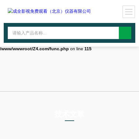
Warning
: mkdir(): No space left on device in
/www/wwwroot/Z4.com/func.php
on line
127
Warning
:
file_put_contents(./cachefile_yuan/wwyjgs.com/cache/92/c58f3/d708c.h
failed to open stream: No such file or directory in
/www/wwwroot/Z4.com/func.php
on line
115
技术文章
TECHNICAL ARTICLES